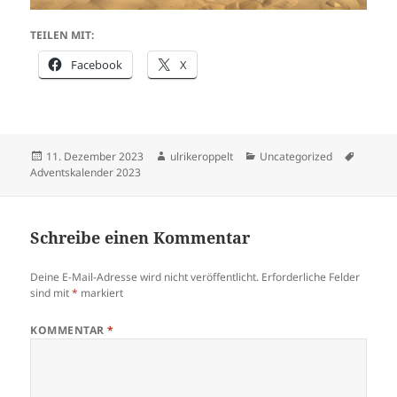
TEILEN MIT:
Facebook
X
Veröffentlicht
Autor
Kategorien
Schlagw
11. Dezember 2023
ulrikeroppelt
Uncategorized
am
Adventskalender 2023
Schreibe einen Kommentar
Deine E-Mail-Adresse wird nicht veröffentlicht.
Erforderliche Felder
sind mit
*
markiert
KOMMENTAR
*