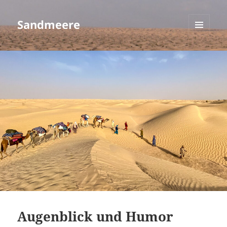
Sandmeere
MENÜ
UND
WIDGETS
Augenblick und Humor