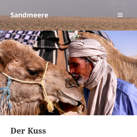
Sandmeere
MENÜ
UND
WIDGETS
Der Kuss