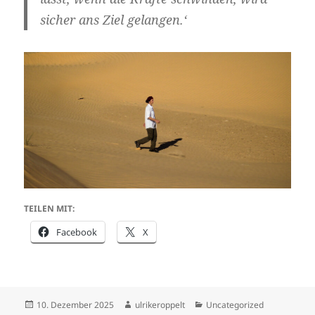
sicher ans Ziel gelangen.‘
TEILEN MIT:
Facebook
X
Veröffentlicht
Autor
Kategorien
10. Dezember 2025
ulrikeroppelt
Uncategorized