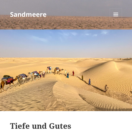
Sandmeere
MENÜ
UND
WIDGETS
Tiefe und Gutes