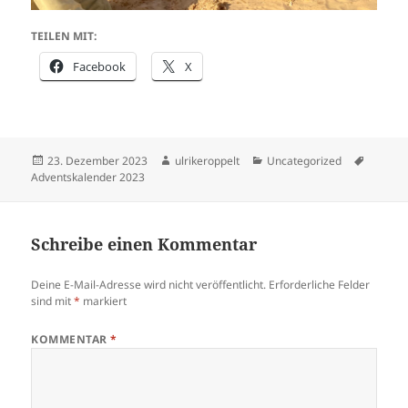
TEILEN MIT:
Facebook
X
Veröffentlicht
Autor
Kategorien
Schlagw
23. Dezember 2023
ulrikeroppelt
Uncategorized
am
Adventskalender 2023
Schreibe einen Kommentar
Deine E-Mail-Adresse wird nicht veröffentlicht.
Erforderliche Felder
sind mit
*
markiert
KOMMENTAR
*