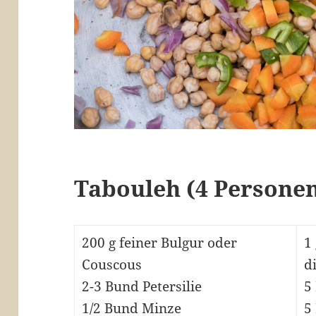
Tabouleh (4 Persone
200 g feiner Bulgur oder
1
Couscous
d
2-3 Bund Petersilie
5
1/2 Bund Minze
5