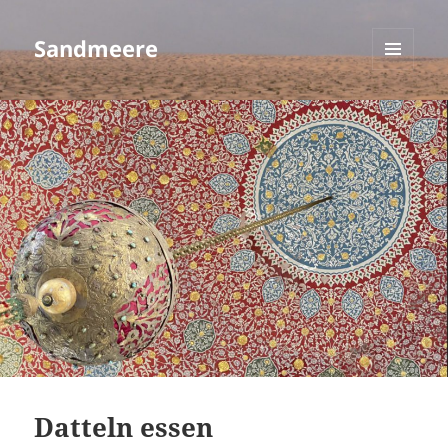
Sandmeere
MENÜ
UND
WIDGETS
Datteln essen