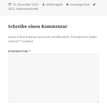
Veröffentlicht
Autor
Kategorien
Schlagw
10. Dezember 2022
ulrikeroppelt
Uncategorized
am
2022
,
Adventskalender
Schreibe einen Kommentar
Deine E-Mail-Adresse wird nicht veröffentlicht.
Erforderliche Felder
sind mit
*
markiert
KOMMENTAR
*