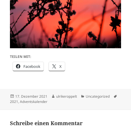
TEILEN MIT:
Facebook
X
Veröffentlicht
Autor
Kategorien
Schlagw
17. Dezember 2021
ulrikeroppelt
Uncategorized
am
2021
,
Adventskalender
Schreibe einen Kommentar