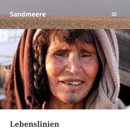
Sandmeere
MENÜ
UND
WIDGETS
Lebenslinien