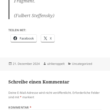
Fragment.
(Fulbert Steffensky)
TEILEN MIT:
Facebook
X
Veröffentlicht
Autor
Kategorien
21. Dezember 2024
ulrikeroppelt
Uncategorized
am
Schreibe einen Kommentar
Deine E-Mail-Adresse wird nicht veröffentlicht.
Erforderliche Felder
sind mit
*
markiert
KOMMENTAR
*