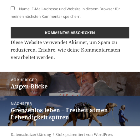
Name, E-Mail-Adresse und Website in diesem Browser für
meinen nächsten Kommentar speichern.
Diese Website verwendet Akismet, um Spam zu
reduzieren.
Erfahre, wie deine Kommentardaten
verarbeitet werden.
Beitragsnavigation
VORHERIGER
Augen-Blicke
Vorheriger
Beitrag:
NÄCHSTER
Grenzenlos leben – Freiheit atmen –
Nächster
Lebendigkeit spüren
Beitrag:
Datenschutzerklärung
Stolz präsentiert von WordPress