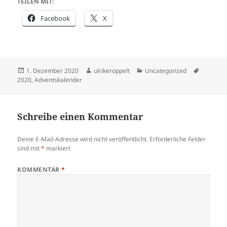
TEILEN MIT:
Facebook
X
Veröffentlicht
Autor
Kategorien
Schlagwö
1. Dezember 2020
ulrikeroppelt
Uncategorized
am
2020
,
Adventskalender
Schreibe einen Kommentar
Deine E-Mail-Adresse wird nicht veröffentlicht.
Erforderliche Felder
sind mit
*
markiert
KOMMENTAR
*