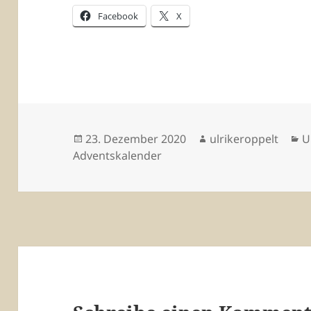
Facebook
X
Veröffentlicht
Autor
K
23. Dezember 2020
ulrikeroppelt
U
am
Adventskalender