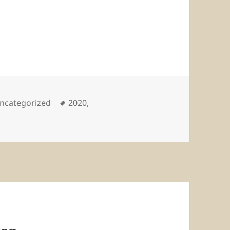
ategorien
Schlagwörter
ncategorized
2020
,