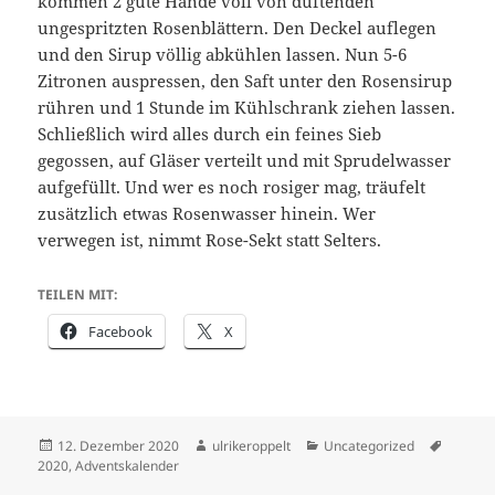
kommen 2 gute Hände voll von duftenden
ungespritzten Rosenblättern. Den Deckel auflegen
und den Sirup völlig abkühlen lassen. Nun 5-6
Zitronen auspressen, den Saft unter den Rosensirup
rühren und 1 Stunde im Kühlschrank ziehen lassen.
Schließlich wird alles durch ein feines Sieb
gegossen, auf Gläser verteilt und mit Sprudelwasser
aufgefüllt. Und wer es noch rosiger mag, träufelt
zusätzlich etwas Rosenwasser hinein. Wer
verwegen ist, nimmt Rose-Sekt statt Selters.
TEILEN MIT:
Facebook
X
Veröffentlicht
Autor
Kategorien
Schlagw
12. Dezember 2020
ulrikeroppelt
Uncategorized
am
2020
,
Adventskalender