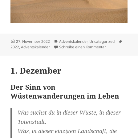
Veröffentlicht
Kategorien
Schlagw
27. November 2022
Adventskalender
,
Uncategorized
am
zu Achtsamkeit im
2022
,
Adventskalender
Schreibe einen Kommentar
1. Dezember
Der Sinn von
Wüstenwanderungen im Leben
Was suchst du in dieser Wüste, in dieser
Totenstadt.
Was, in dieser einzigen Landschaft, die