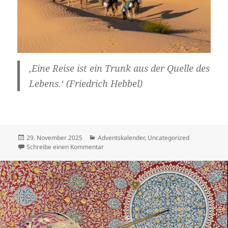
‚Eine Reise ist ein Trunk aus der Quelle des
Lebens.‘ (Friedrich Hebbel)
Veröffentlicht
Kategorien
29. November 2025
Adventskalender
,
Uncategorized
am
zu Die Weisheit der Wüste
Schreibe einen Kommentar