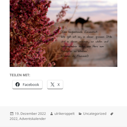
TEILEN MIT:
Facebook
X
Veröffentlicht
Autor
Kategorien
Schlagw
19. Dezember 2022
ulrikeroppelt
Uncategorized
am
2022
,
Adventskalender