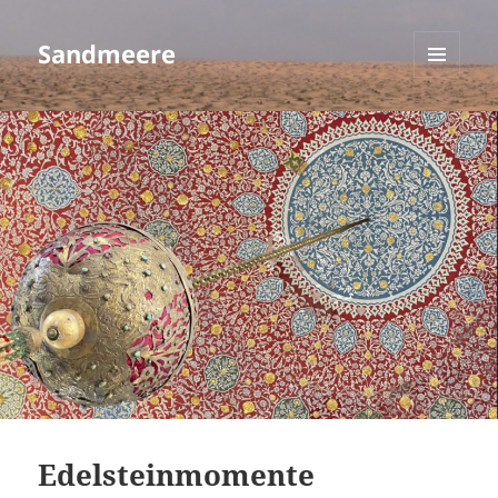
Sandmeere
MENÜ
UND
WIDGETS
Edelsteinmomente