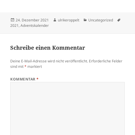
Veröffentlicht
Autor
Kategorien
Schlagw
24. Dezember 2021
ulrikeroppelt
Uncategorized
am
2021
,
Adventskalender
Schreibe einen Kommentar
Deine E-Mail-Adresse wird nicht veröffentlicht.
Erforderliche Felder
sind mit
*
markiert
KOMMENTAR
*